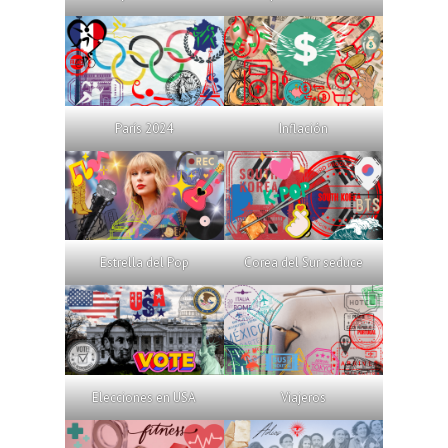
París 2024
Inflación
Estrella del Pop
Corea del Sur seduce
Elecciones en USA
Viajeros