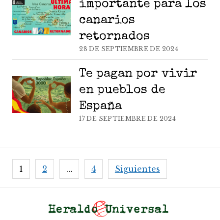
importante para los
canarios
retornados
28 DE SEPTIEMBRE DE 2024
Te pagan por vivir
en pueblos de
España
17 DE SEPTIEMBRE DE 2024
Paginación
1
2
…
4
Siguientes
de
entradas
He
Un