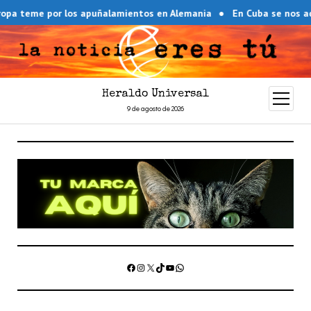
 teme por los apuñalamientos en Alemania
En Cuba se nos acab
Heraldo Universal
abrir
menú
9 de agosto de 2026
Facebook
Instagram
X
TikTok
YouTube
WhatsApp