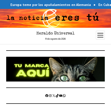
 teme por los apuñalamientos en Alemania
En Cuba se nos acab
Heraldo Universal
abrir
menú
8 de agosto de 2026
Facebook
Instagram
X
TikTok
YouTube
WhatsApp