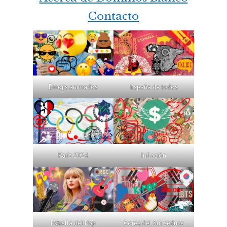
Contacto
Emojis animados
España de todos
París 2024
Inflación
Estrella del Pop
Corea del Sur seduce