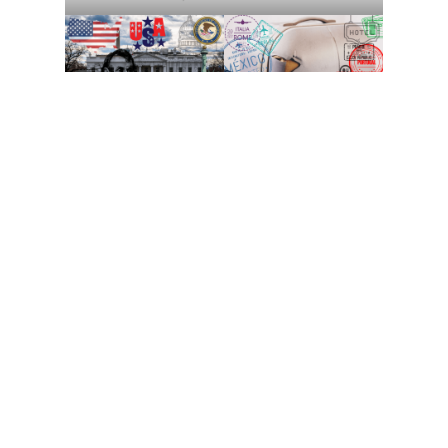
Volver
arriba
Elecciones en USA
Viajeros
Anillos inteligentes
Emigración de siempre
Donald Trump
Eurocopa 2024