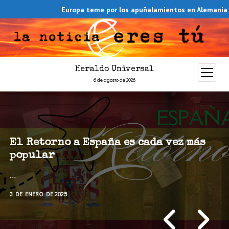
Europa teme por los apuñalamientos en Alemania
En Cu
Heraldo Universal
abrir
menú
6 de agosto de 2026
El Retorno a España es cada vez más
popular
…
3 DE ENERO DE 2025