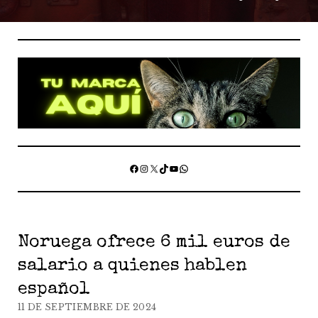
Facebook
Instagram
X
TikTok
YouTube
WhatsApp
Heraldo
Noruega ofrece 6 mil euros de
Universal
salario a quienes hablen
español
11 DE SEPTIEMBRE DE 2024