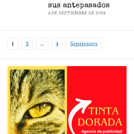
sus antepasados
4 DE SEPTIEMBRE DE 2024
Paginación
1
2
…
4
Siguientes
de
entradas