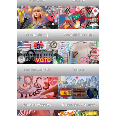
París 2024
Inflación
Estrella del Pop
Corea del Sur seduce
Elecciones en USA
Viajeros
Anillos inteligentes
Emigración de siempre